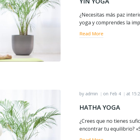
YIN YOGA
¿Necesitas más paz interio
yoga y comprendes la imp
Read More
by
admin
on
Feb 4
at
15:
|
|
HATHA YOGA
¿Crees que no tienes sufic
encontrar tu equilibrio? «
Read More