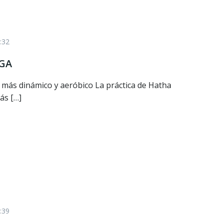
:32
GA
 más dinámico y aeróbico La práctica de Hatha
ás […]
:39